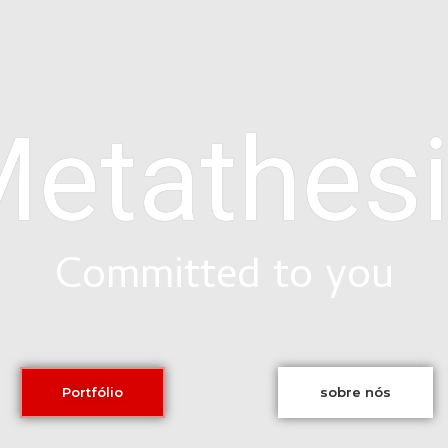
etathes
Committed to you
Portfólio
sobre nós