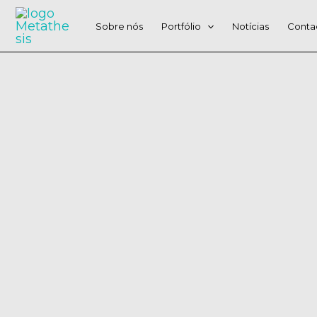
Skip
to
Sobre nós
Portfólio
Notícias
Conta
content