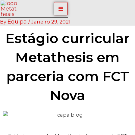
Skip
Post
MAIN
to
navigation
content
MENU
Equipa
By
/
Janeiro 29, 2021
Estágio curricular
Metathesis em
parceria com FCT
Nova