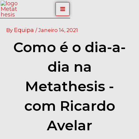
Skip
Post
MAIN
to
navigation
content
MENU
Equipa
By
/
Janeiro 14, 2021
Como é o dia-a-
dia na
Metathesis -
com Ricardo
Avelar