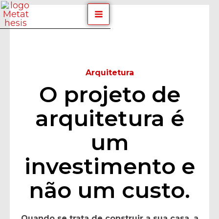
Skip
Post
MAIN
to
navigation
content
MENU
Equipa
By
/
Fevereiro 26, 2024
Arquitetura
O projeto de
arquitetura é
um
investimento e
não um custo.
Quando se trata de construir a sua casa, a